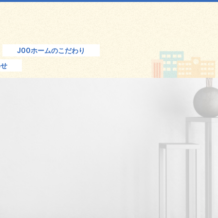
o
g
g
l
JOOホームのこだわり
e
わせ
n
a
v
i
g
a
t
i
o
n