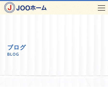
t
o
g
g
l
e
ブログ
n
BLOG
a
v
i
g
a
t
i
o